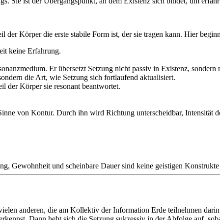
gs. Sie ist der Übergangspunkt, an dem Existenz sich bindet, um erfah
l der Körper die erste stabile Form ist, der sie tragen kann. Hier be
it keine Erfahrung.
sonanzmedium. Er übersetzt Setzung nicht passiv in Existenz, sondern mo
ern die Art, wie Setzung sich fortlaufend aktualisiert.
il der Körper sie resonant beantwortet.
inne von Kontur. Durch ihn wird Richtung unterscheidbar, Intensität 
g, Gewohnheit und scheinbare Dauer sind keine geistigen Konstrukte al
 vielen anderen, die am Kollektiv der Information Erde teilnehmen dari
erkennst. Dann hebt sich die Setzung sukzessiv in der Abfolge auf, soba