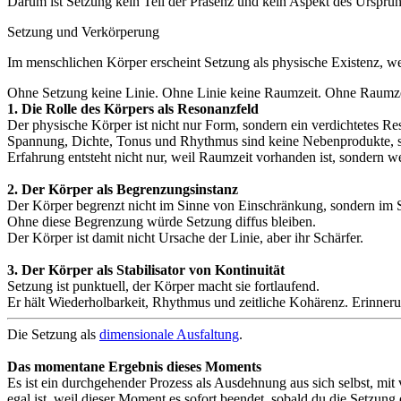
Darum ist Setzung kein Teil der Präsenz und kein Aspekt des Ursprun
Setzung und Verkörperung
Im menschlichen Körper erscheint Setzung als physische Existenz, wei
Ohne Setzung keine Linie. Ohne Linie keine Raumzeit. Ohne Raumze
1. Die Rolle des Körpers als Resonanzfeld
Der physische Körper ist nicht nur Form, sondern ein verdichtetes Re
Spannung, Dichte, Tonus und Rhythmus sind keine Nebenprodukte, sond
Erfahrung entsteht nicht nur, weil Raumzeit vorhanden ist, sondern we
2. Der Körper als Begrenzungsinstanz
Der Körper begrenzt nicht im Sinne von Einschränkung, sondern im S
Ohne diese Begrenzung würde Setzung diffus bleiben.
Der Körper ist damit nicht Ursache der Linie, aber ihr Schärfer.
3. Der Körper als Stabilisator von Kontinuität
Setzung ist punktuell, der Körper macht sie fortlaufend.
Er hält Wiederholbarkeit, Rhythmus und zeitliche Kohärenz. Erinnerun
Die Setzung als
dimensionale Ausfaltung
.
Das momentane Ergebnis dieses Moments
Es ist ein durchgehender Prozess als Ausdehnung aus sich selbst, mit
egal ist, weil dieser Moment es sofort beendet, sobald du die Setzung 