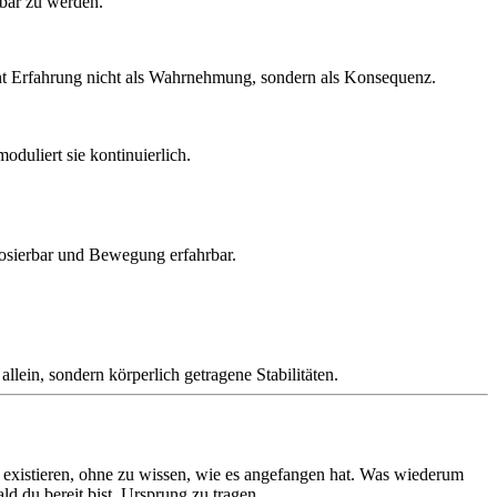
rbar zu werden.
ginnt Erfahrung nicht als Wahrnehmung, sondern als Konsequenz.
duliert sie kontinuierlich.
dosierbar und Bewegung erfahrbar.
lein, sondern körperlich getragene Stabilitäten.
n existieren, ohne zu wissen, wie es angefangen hat. Was wiederum
ld du bereit bist, Ursprung zu tragen.